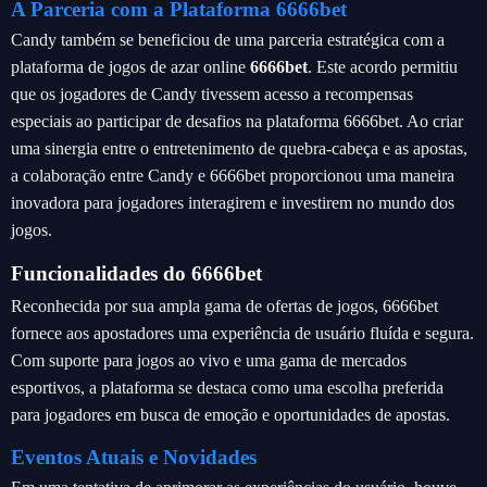
A Parceria com a Plataforma 6666bet
Candy também se beneficiou de uma parceria estratégica com a
plataforma de jogos de azar online
6666bet
. Este acordo permitiu
que os jogadores de Candy tivessem acesso a recompensas
especiais ao participar de desafios na plataforma 6666bet. Ao criar
uma sinergia entre o entretenimento de quebra-cabeça e as apostas,
a colaboração entre Candy e 6666bet proporcionou uma maneira
inovadora para jogadores interagirem e investirem no mundo dos
jogos.
Funcionalidades do 6666bet
Reconhecida por sua ampla gama de ofertas de jogos, 6666bet
fornece aos apostadores uma experiência de usuário fluída e segura.
Com suporte para jogos ao vivo e uma gama de mercados
esportivos, a plataforma se destaca como uma escolha preferida
para jogadores em busca de emoção e oportunidades de apostas.
Eventos Atuais e Novidades