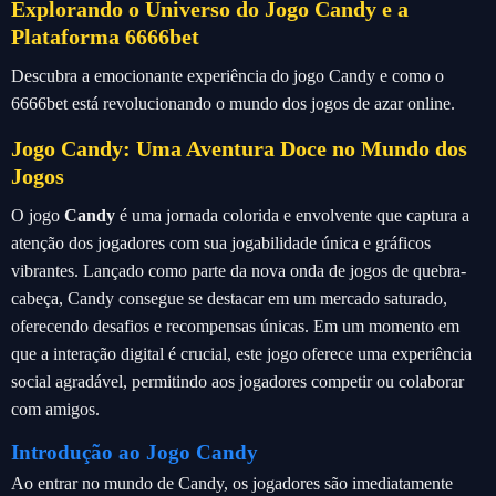
Explorando o Universo do Jogo Candy e a
Plataforma 6666bet
Descubra a emocionante experiência do jogo Candy e como o
6666bet está revolucionando o mundo dos jogos de azar online.
Jogo Candy: Uma Aventura Doce no Mundo dos
Jogos
O jogo
Candy
é uma jornada colorida e envolvente que captura a
atenção dos jogadores com sua jogabilidade única e gráficos
vibrantes. Lançado como parte da nova onda de jogos de quebra-
cabeça, Candy consegue se destacar em um mercado saturado,
oferecendo desafios e recompensas únicas. Em um momento em
que a interação digital é crucial, este jogo oferece uma experiência
social agradável, permitindo aos jogadores competir ou colaborar
com amigos.
Introdução ao Jogo Candy
Ao entrar no mundo de Candy, os jogadores são imediatamente