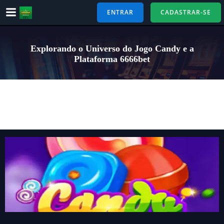
Pular
ENTRAR
CADASTRAR-SE
para
o
conteúdo
Explorando o Universo do Jogo Candy e a
Plataforma 6666bet