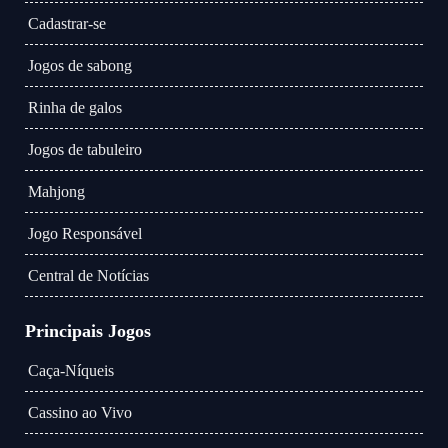
Cadastrar-se
Jogos de sabong
Rinha de galos
Jogos de tabuleiro
Mahjong
Jogo Responsável
Central de Notícias
Principais Jogos
Caça-Níqueis
Cassino ao Vivo