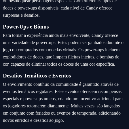
ou desbloquear personagens especiais. Com diferentes tipos de
doces e power-ups disponíveis, cada nível de Candy oferece
surpresas e desafios.
Power-Ups e Bônus
Para tornar a experiência ainda mais envolvente, Candy oferece
uma variedade de power-ups. Estes podem ser ganhados durante o
jogo ou comprados com moedas virtuais. Os power-ups incluem
explodidores de doces, que limpam fileiras inteiras, e bombas de
cor, capazes de eliminar todos os doces de uma cor específica.
Desafios Temáticos e Eventos
O envolvimento contínuo da comunidade é garantido através de
eventos temáticos regulares. Estes eventos oferecem recompensas
especiais e power-ups únicos, criando um incentivo adicional para
os jogadores retornarem diariamente. Muitas vezes, são lançados
em conjunto com feriados ou eventos de temporada, adicionando
novos enredos e desafios ao jogo.