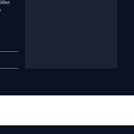
66bet
s