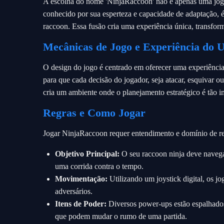
A escolha do nome 'NinjaRaccoon' não é apenas uma joga
conhecido por sua esperteza e capacidade de adaptação, é
raccoon. Essa fusão cria uma experiência única, transfor
Mecânicas de Jogo e Experiência do 
O design do jogo é centrado em oferecer uma experiência
para que cada decisão do jogador, seja atacar, esquivar 
cria um ambiente onde o planejamento estratégico é tão 
Regras e Como Jogar
Jogar NinjaRaccoon requer entendimento e domínio de regr
Objetivo Principal:
O seu raccoon ninja deve navegar
uma corrida contra o tempo.
Movimentação:
Utilizando um joystick digital, os j
adversários.
Itens de Poder:
Diversos power-ups estão espalhados
que podem mudar o rumo de uma partida.