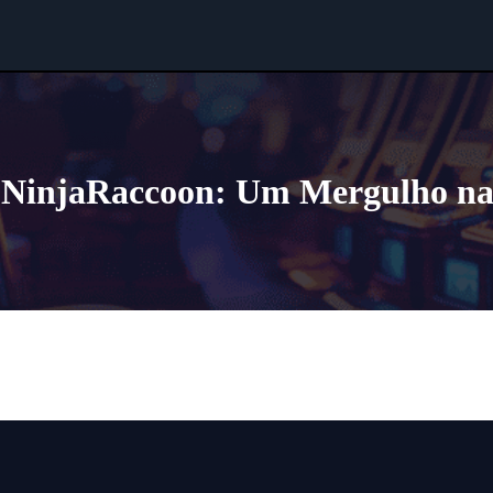
NinjaRaccoon: Um Mergulho nas 