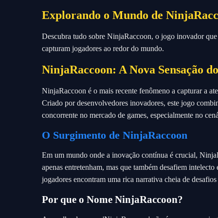
Explorando o Mundo de NinjaRacco
Descubra tudo sobre NinjaRaccoon, o jogo inovador que m
capturam jogadores ao redor do mundo.
NinjaRaccoon: A Nova Sensação d
NinjaRaccoon é o mais recente fenômeno a capturar a aten
Criado por desenvolvedores inovadores, este jogo combin
concorrente no mercado de games, especialmente no cen
O Surgimento de NinjaRaccoon
Em um mundo onde a inovação contínua é crucial, Ninja
apenas entretenham, mas que também desafiem intelecto 
jogadores encontram uma rica narrativa cheia de desafios e
Por que o Nome NinjaRaccoon?