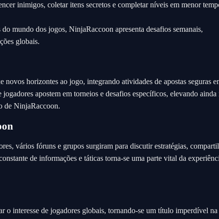
cer inimigos, coletar itens secretos e completar níveis em menor temp
 do mundo dos jogos, NinjaRaccoon apresenta desafios semanais,
ções globais.
e novos horizontes ao jogo, integrando atividades de apostas seguras 
e jogadores apostem em torneios e desafios específicos, elevando ainda
so de NinjaRaccoon.
oon
, vários fóruns e grupos surgiram para discutir estratégias, comparti
constante de informações e táticas torna-se uma parte vital da experiênc
r o interesse de jogadores globais, tornando-se um título imperdível na