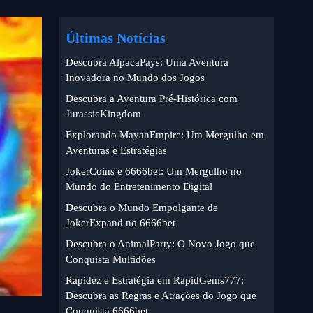
Últimas Notícias
Descubra AlpacaPays: Uma Aventura
Inovadora no Mundo dos Jogos
Descubra a Aventura Pré-Histórica com
JurassicKingdom
Explorando MayanEmpire: Um Mergulho em
Aventuras e Estratégias
JokerCoins e 6666bet: Um Mergulho no
Mundo do Entretenimento Digital
Descubra o Mundo Empolgante de
JokerExpand no 6666bet
Descubra o AnimalParty: O Novo Jogo que
Conquista Multidões
Rapidez e Estratégia em RapidGems777:
Descubra as Regras e Atrações do Jogo que
Conquista 6666bet