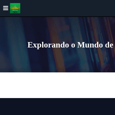
Pular
para
o
conteúdo
Explorando o Mundo de 