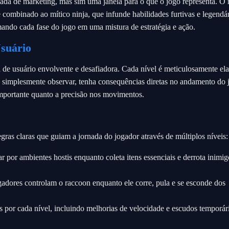
da de marketing, mas sim uma janela para o que o jogo representa. O 
 combinado ao mítico ninja, que infunde habilidades furtivas e legendá
mando cada fase do jogo em uma mistura de estratégia e ação.
Usuário
 de usuário envolvente e desafiadora. Cada nível é meticulosamente el
ou simplesmente observar, tenha consequências diretas no andamento do 
importante quanto a precisão nos movimentos.
as claras que guiam a jornada do jogador através de múltiplos níveis:
 por ambientes hostis enquanto coleta itens essenciais e derrota inimi
ogadores controlam o raccoon enquanto ele corre, pula e se esconde dos
 por cada nível, incluindo melhorias de velocidade e escudos temporár