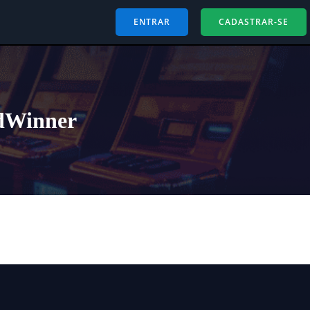
ENTRAR
CADASTRAR-SE
dWinner