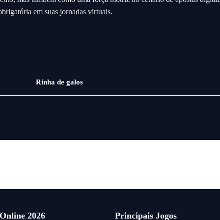
rigatória em suas jornadas virtuais.
Jogos
Rinha de galos
de
sabong
 Online 2026
Principais Jogos