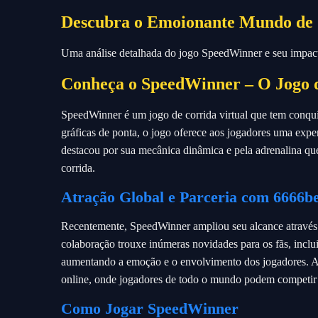
Descubra o Emoionante Mundo de
Uma análise detalhada do jogo SpeedWinner e seu impact
Conheça o SpeedWinner – O Jogo
SpeedWinner é um jogo de corrida virtual que tem conqu
gráficas de ponta, o jogo oferece aos jogadores uma exp
destacou por sua mecânica dinâmica e pela adrenalina que
corrida.
Atração Global e Parceria com 6666be
Recentemente, SpeedWinner ampliou seu alcance através d
colaboração trouxe inúmeras novidades para os fãs, inclui
aumentando a emoção e o envolvimento dos jogadores. A
online, onde jogadores de todo o mundo podem competir e
Como Jogar SpeedWinner