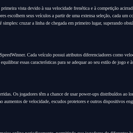
primeira vista devido à sua velocidade frenética e à competição acirra
dores escolhem seus veículos a partir de uma extensa seleção, cada um 
o é simples: cruzar a linha de chegada em primeiro lugar, superando obst
o SpeedWinner. Cada veículo possui atributos diferenciadores como vel
ilibrar essas características para se adequar ao seu estilo de jogo e à
orridas. Os jogadores têm a chance de usar power-ups distribuídos ao l
 aumentos de velocidade, escudos protetores e outros dispositivos en