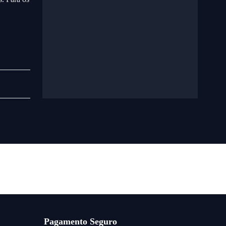
Pagamento Seguro