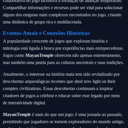
colaborativa do jogo incentiva a formação de alianças temporárias.
Compartilhar informações e recursos pode ser vital para solucionar
alguns dos enigmas mais complexos encontrados no jogo, criando
uma dinâmica de grupo rica e multifacetada.
Eventos Atuais e Conexões Históricas
A popularidade crescente de jogos que exploram história e
mitologia está ligada à busca por experiências mais enriquecedoras.
Jogos como
MayanTemple
oferecem não apenas entretenimento,
mas também uma janela para as culturas ancestrais e suas tradições.
Atualmente, o interesse na história maia tem sido revitalizado por
descobertas arqueológicas recentes que shed new light on their
complex civilizations. Essas descobertas continuam a inspirar
criadores de jogos a celebrar e educar sobre esse legado por meio
de interatividade digital.
MayanTemple
é mais do que um jogo; é uma jornada ao passado,
permitindo que jogadores se tornem exploradores do mundo antigo,