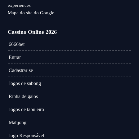
experiences
Mapa do site do Google
Cassino Online 2026
6666bet
Entrar
Cadastrar-se
Jogos de sabong
Rinha de galos
Jogos de tabuleiro
Mahjong
Jogo Responsável