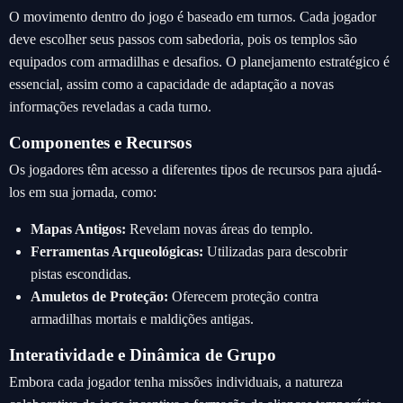
O movimento dentro do jogo é baseado em turnos. Cada jogador
deve escolher seus passos com sabedoria, pois os templos são
equipados com armadilhas e desafios. O planejamento estratégico é
essencial, assim como a capacidade de adaptação a novas
informações reveladas a cada turno.
Componentes e Recursos
Os jogadores têm acesso a diferentes tipos de recursos para ajudá-
los em sua jornada, como:
Mapas Antigos:
Revelam novas áreas do templo.
Ferramentas Arqueológicas:
Utilizadas para descobrir
pistas escondidas.
Amuletos de Proteção:
Oferecem proteção contra
armadilhas mortais e maldições antigas.
Interatividade e Dinâmica de Grupo
Embora cada jogador tenha missões individuais, a natureza