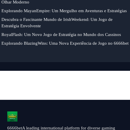
Olhar Moderno
Explorando MayanEmpire: Um Mergulho em Aventuras e Estratégias
Descubra o Fascinante Mundo de IrishWeekend: Um Jogo de
Estratégia Envolvente
RoyalFlash: Um Novo Jogo de Estratégia no Mundo dos Cassinos
Explorando BlazingWins: Uma Nova Experiência de Jogo no 6666bet
6666betA leading international platform for diverse gaming