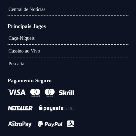
Central de Notícias
Principais Jogos
Caça-Níqueis
Cassino ao Vivo
Pescaria
Pagamento Seguro