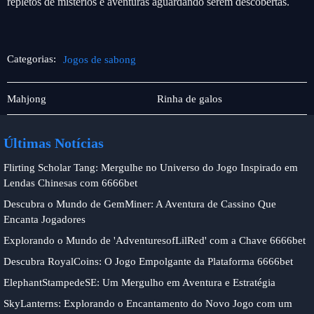
repletos de mistérios e aventuras aguardando serem descobertas.
Categorias:
Jogos de sabong
Jogos
Jogos
Mahjong
Rinha de galos
de
de
tabuleiro
sabong
Últimas Notícias
Flirting Scholar Tang: Mergulhe no Universo do Jogo Inspirado em
Lendas Chinesas com 6666bet
Descubra o Mundo de GemMiner: A Aventura de Cassino Que
Encanta Jogadores
Explorando o Mundo de 'AdventuresofLilRed' com a Chave 6666bet
Descubra RoyalCoins: O Jogo Empolgante da Plataforma 6666bet
ElephantStampedeSE: Um Mergulho em Aventura e Estratégia
SkyLanterns: Explorando o Encantamento do Novo Jogo com um