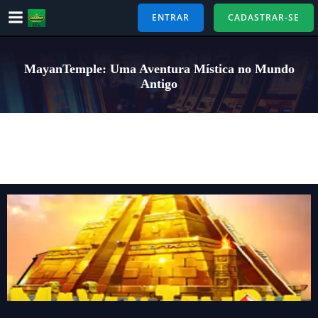
Pular
ENTRAR
CADASTRAR-SE
para
o
conteúdo
MayanTemple: Uma Aventura Mística no Mundo
Antigo