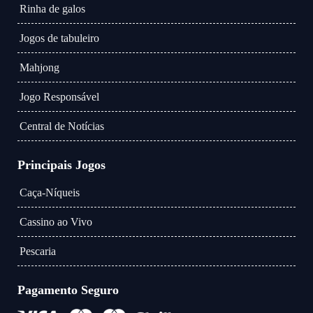
Rinha de galos
Jogos de tabuleiro
Mahjong
Jogo Responsável
Central de Notícias
Principais Jogos
Caça-Níqueis
Cassino ao Vivo
Pescaria
Pagamento Seguro