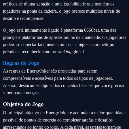
gráficos de última geração e uma jogabilidade que mantém os
jogadores na ponta da cadeira, o jogo oferece múltiplos níveis de
desafio e recompensas.
O jogo está intimamente ligado à plataforma 6666bet, uma das
principais plataformas de apostas online da atualidade. Os jogadores
podem se conectar facilmente com seus amigos e competir por
prêmios e reconhecimento no
ranking
global.
Regras do Jogo
As regras de EnergyJoker são projetadas para serem
compreensíveis e acessíveis para todos os tipos de jogadores.
Abaixo, destacamos alguns dos conceitos básicos que você precisa
saber para começar:
Objetivo do Jogo
O principal objetivo de EnergyJoker é acumular a maior quantidade
possível de pontos de energia ao completar tarefas e desafios
apresentados ao longo do jogo. A cada nível, as tarefas tornam-se