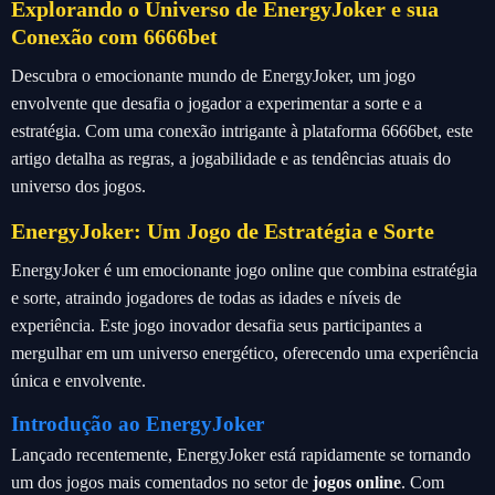
Explorando o Universo de EnergyJoker e sua
Conexão com 6666bet
Descubra o emocionante mundo de EnergyJoker, um jogo
envolvente que desafia o jogador a experimentar a sorte e a
estratégia. Com uma conexão intrigante à plataforma 6666bet, este
artigo detalha as regras, a jogabilidade e as tendências atuais do
universo dos jogos.
EnergyJoker: Um Jogo de Estratégia e Sorte
EnergyJoker é um emocionante jogo online que combina estratégia
e sorte, atraindo jogadores de todas as idades e níveis de
experiência. Este jogo inovador desafia seus participantes a
mergulhar em um universo energético, oferecendo uma experiência
única e envolvente.
Introdução ao EnergyJoker
Lançado recentemente, EnergyJoker está rapidamente se tornando
um dos jogos mais comentados no setor de
jogos online
. Com