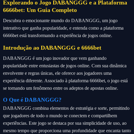
Explorando o Jogo DABANGGG e a Plataforma
6666bet: Um Guia Completo
Descubra o emocionante mundo do DABANGGG, um jogo
interativo que ganha popularidade, e entenda como a plataforma
6666bet está transformando a experiência de jogos online.
Introdução ao DABANGGG e 6666bet
DABANGGG é um jogo inovador que vem ganhando
popularidade entre entusiastas de jogos online. Com sua dinâmica
envolvente e regras únicas, ele oferece aos jogadores uma
experiência diferente. Associado à plataforma 6666bet, o jogo está
se tornando um fenômeno entre os adeptos de apostas online.
O Que é DABANGGG?
DABANGGG combina elementos de estratégia e sorte, permitindo
que jogadores de todo o mundo se conectem e compartilhem
experiências. Este jogo se destaca por sua simplicidade de uso, ao
mesmo tempo que proporciona uma profundidade que encanta tanto