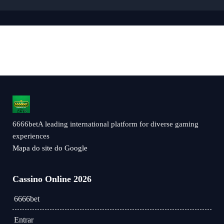
6666betA leading international platform for diverse gaming
experiences
Mapa do site do Google
Cassino Online 2026
6666bet
Entrar