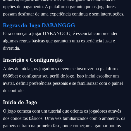
opções de pagamento. A plataforma garante que os jogadores
possam desfrutar de uma experiência contínua e sem interrupções.
Regras do Jogo DABANGGG
Para começar a jogar DABANGGG, é essencial compreender
algumas regras básicas que garantem uma experiência justa e
divertida.
Inscrição e Configuração
Antes de iniciar, os jogadores devem se inscrever na plataforma
6666bet e configurar seu perfil de jogo. Isso inclui escolher um
avatar, definir preferências pessoais e se familiarizar com o painel
de controle.
Início do Jogo
O jogo começa com um tutorial que orienta os jogadores através
dos conceitos básicos. Uma vez familiarizados com o ambiente, os
gamers entram na primeira fase, onde começam a ganhar pontos